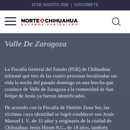
10 DE AGOSTO 2026
SUSCRÍBETE
Norte
Más
De
que
Valle De Zaragoza
Chihuahua
noticias,
hacemos periodismo
La Fiscalía General del Estado (FGE) de Chihuahua
informó que tres de las cuatro personas localizadas sin
vida la noche del pasado domingo en una brecha que
conduce de Valle de Zaragoza a la comunidad de San
Felipe de Jesús ya fueron identificadas.
De acuerdo con la Fiscalía de Distrito Zona Sur, las
víctimas cuya identidad se logró establecer son Jesús
Manuel I. V., de 31 años y originario de la ciudad de
Chihuahua; Jesús Hiram N.C., de 18 años, también