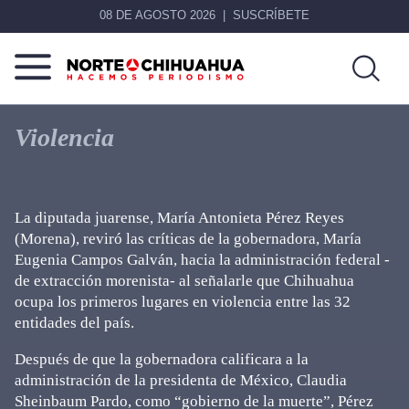
08 DE AGOSTO 2026
SUSCRÍBETE
Norte
Más
De
que
Violencia
Chihuahua
noticias,
hacemos periodismo
La diputada juarense, María Antonieta Pérez Reyes
(Morena), reviró las críticas de la gobernadora, María
Eugenia Campos Galván, hacia la administración federal -
de extracción morenista- al señalarle que Chihuahua
ocupa los primeros lugares en violencia entre las 32
entidades del país.
Después de que la gobernadora calificara a la
administración de la presidenta de México, Claudia
Sheinbaum Pardo, como “gobierno de la muerte”, Pérez