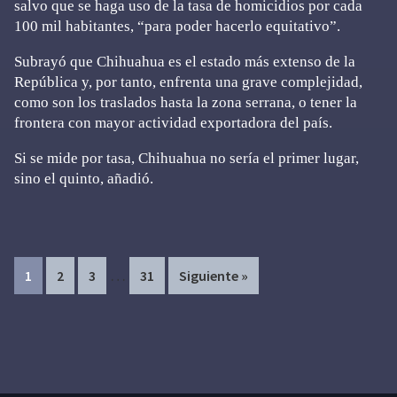
salvo que se haga uso de la tasa de homicidios por cada
100 mil habitantes, “para poder hacerlo equitativo”.
Subrayó que Chihuahua es el estado más extenso de la
República y, por tanto, enfrenta una grave complejidad,
como son los traslados hasta la zona serrana, o tener la
frontera con mayor actividad exportadora del país.
Si se mide por tasa, Chihuahua no sería el primer lugar,
sino el quinto, añadió.
Interim
…
Page
Page
Page
Page
1
2
3
31
Siguiente »
pages
omitted
Primary
Sidebar