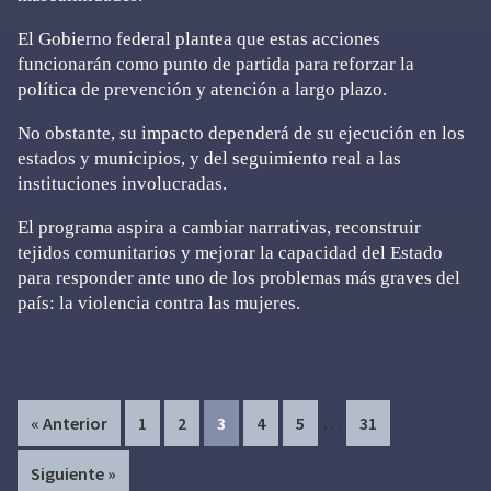
El Gobierno federal plantea que estas acciones
funcionarán como punto de partida para reforzar la
política de prevención y atención a largo plazo.
No obstante, su impacto dependerá de su ejecución en los
estados y municipios, y del seguimiento real a las
instituciones involucradas.
El programa aspira a cambiar narrativas, reconstruir
tejidos comunitarios y mejorar la capacidad del Estado
para responder ante uno de los problemas más graves del
país: la violencia contra las mujeres.
Interim
…
Page
Page
Page
Page
Page
Page
« Anterior
1
2
3
4
5
31
pages
Siguiente »
omitted