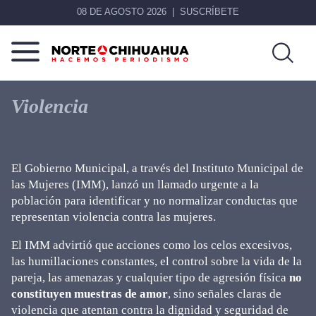
08 DE AGOSTO 2026
SUSCRÍBETE
Norte
Más
De
que
Violencia
Chihuahua
noticias,
hacemos periodismo
El Gobierno Municipal, a través del Instituto Municipal de
las Mujeres (IMM), lanzó un llamado urgente a la
población para identificar y no normalizar conductas que
representan violencia contra las mujeres.
El IMM advirtió que acciones como los celos excesivos,
las humillaciones constantes, el control sobre la vida de la
pareja, las amenazas y cualquier tipo de agresión física
no
constituyen muestras de amor
, sino señales claras de
violencia que atentan contra la dignidad y seguridad de